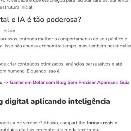
IA. A verdade é que ela chegou para facilitar tarefas, aumentar
trutura inicial.
tal e IA é tão poderosa?
Anúncio
 processos, entenda melhor o comportamento do seu público e
ta. Isso não apenas economiza tempo, mas também potencializ
e criar conteúdos otimizados, anúncios persuasivos e até
tom humano. E quando isso é
go ->
Ganhe em Dólar com Blog Sem Precisar Aparecer: Guia
digital aplicando inteligência
netizar de verdade? Abaixo, compartilho
formas reais e
ratégias digitais em fontes de renda recorrente.