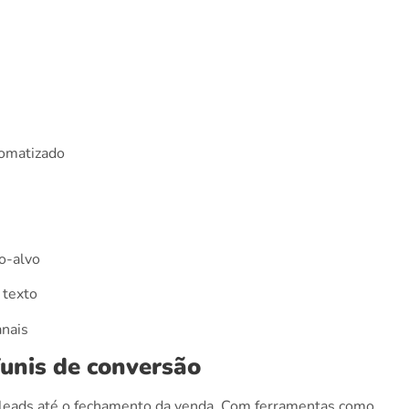
omatizado
o-alvo
 texto
anais
unis de conversão
e leads até o fechamento da venda. Com ferramentas como