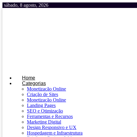
Ir
sábado, 8 agosto, 2026
para
o
conteúdo
Home
Categorias
Monetização Online
Criação de Sites
Monetização Online
Landing Pages
SEO e Otimização
Ferramentas e Recursos
Marketing Digital
Design Responsivo e UX
Hospedagem e Infraestrutura