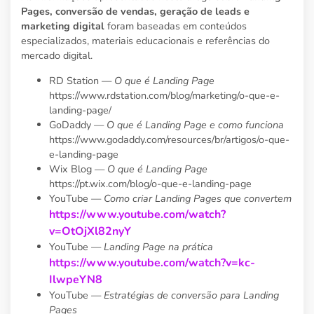
Pages, conversão de vendas, geração de leads e
marketing digital
foram baseadas em conteúdos
especializados, materiais educacionais e referências do
mercado digital.
RD Station —
O que é Landing Page
https://www.rdstation.com/blog/marketing/o-que-e-
landing-page/
GoDaddy —
O que é Landing Page e como funciona
https://www.godaddy.com/resources/br/artigos/o-que-
e-landing-page
Wix Blog —
O que é Landing Page
https://pt.wix.com/blog/o-que-e-landing-page
YouTube —
Como criar Landing Pages que convertem
https://www.youtube.com/watch?
v=OtOjXl82nyY
YouTube —
Landing Page na prática
https://www.youtube.com/watch?v=kc-
IlwpeYN8
YouTube —
Estratégias de conversão para Landing
Pages