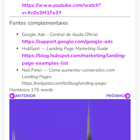
https://www.youtube.com/watch?
v=Xc0s3M1Fx3Y
Fontes complementares
Google Ads – Central de Ajuda Oficial
https://support.google.com/google-ads
HubSpot —
Landing Page Marketing Guide
https://blog.hubspot.com/marketing/landing-
page-examples-list
Neil Patel —
Como aumentar conversões com
Landing Pages
https://neilpatel.com/br/blog/landing-page/
Humanize 176 words
ANTERIOR
PRÓXIMO